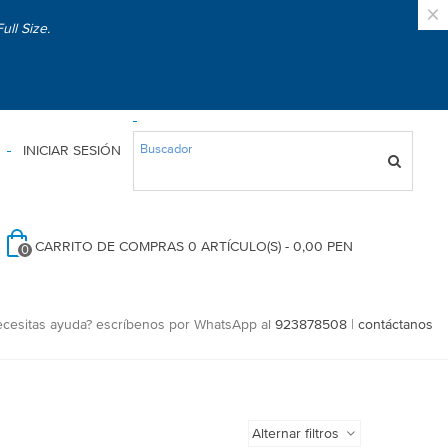
×
ull Size.
INICIAR SESIÓN
CARRITO DE COMPRAS
0
ARTÍCULO(S)
-
0,00 PEN
0
ecesitas ayuda? escríbenos por WhatsApp al
923878508
|
contáctanos
Alternar filtros