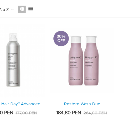
A a Z
t Hair Day™ Advanced
sta Rápida
Restore Wash Duo
Vista Rápida
ean Dry Shampoo
00 PEN
184,80 PEN
177,00 PEN
264,00 PEN
-42,00 PEN
-30%