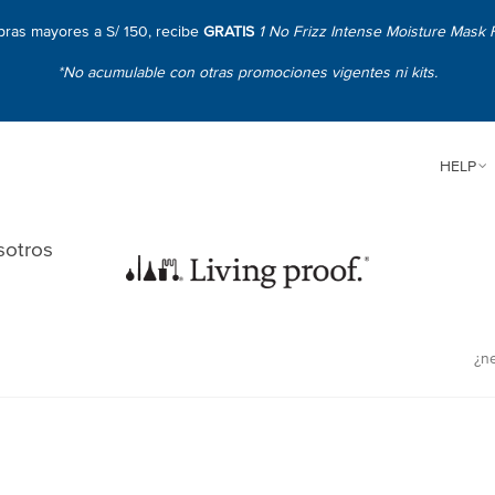
ras mayores a S/ 150, recibe
GRATIS
1 No Frizz Intense Moisture Mask F
*No acumulable con otras promociones vigentes ni kits.
HELP
sotros
¿n