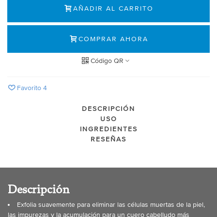
AÑADIR AL CARRITO
COMPRAR AHORA
Código QR
Favorito
4
DESCRIPCIÓN
USO
INGREDIENTES
RESEÑAS
Descripción
Exfolia suavemente para eliminar las células muertas de la piel,
las impurezas y la acumulación para un cuero cabelludo más