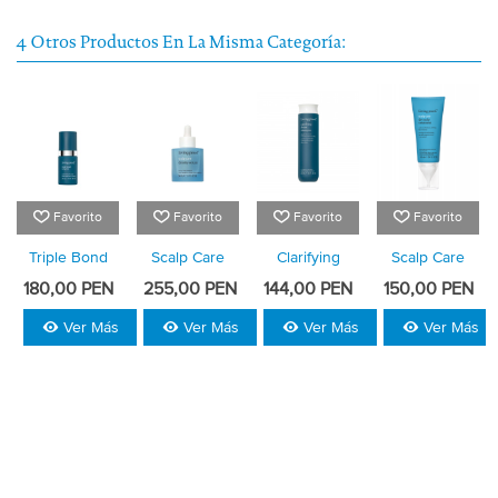
4 Otros Productos En La Misma Categoría:
Favorito
Favorito
Favorito
Favorito
Triple Bond
Scalp Care
Clarifying
Scalp Care
Complex
Density
Detox
Dry Scalp
180,00 PEN
255,00 PEN
144,00 PEN
150,00 PEN
Serum
Shampoo
Treatment
Ver Más
Ver Más
Ver Más
Ver Más