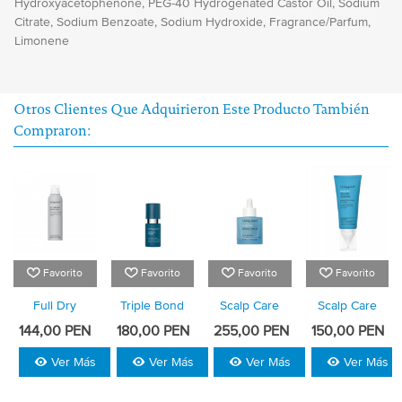
Hydroxyacetophenone, PEG-40 Hydrogenated Castor Oil, Sodium
Citrate, Sodium Benzoate, Sodium Hydroxide, Fragrance/Parfum,
Limonene
Otros Clientes Que Adquirieron Este Producto También
Compraron:
Favorito
Favorito
Favorito
Favorito
Full Dry
Triple Bond
Scalp Care
Scalp Care
Volume &
Complex
Density
Dry Scalp
144,00 PEN
180,00 PEN
255,00 PEN
150,00 PEN
Texture
Serum
Treatment
Ver Más
Ver Más
Ver Más
Ver Más
Spray