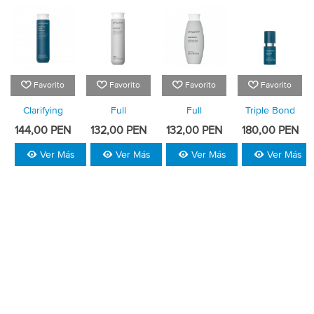
Favorito
Favorito
Favorito
Favorito
Clarifying
Full
Full
Triple Bond
Detox
Shampoo
Conditioner
Complex
144,00 PEN
132,00 PEN
132,00 PEN
180,00 PEN
Shampoo
Ver Más
Ver Más
Ver Más
Ver Más