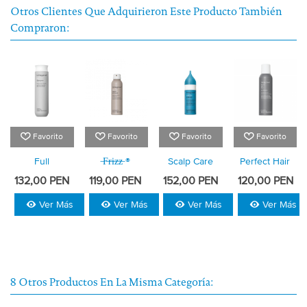
Otros Clientes Que Adquirieron Este Producto También
Compraron:
Favorito
Favorito
Favorito
Favorito
Full
̶f̶r̶i̶z̶z̶ ®
Scalp Care
Perfect Hair
Shampoo
Instant De
Exfoliator
Day™ Dry
132,00 PEN
119,00 PEN
152,00 PEN
120,00 PEN
Frizzer
Shampoo
Ver Más
Ver Más
Ver Más
Ver Más
8 Otros Productos En La Misma Categoría: