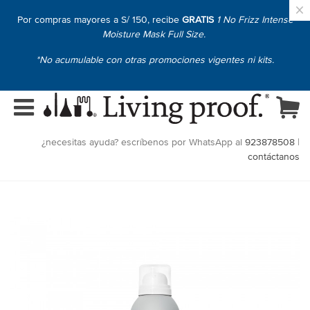
×
Por compras mayores a S/ 150, recibe
GRATIS
1 No Frizz Intense
Moisture Mask Full Size.
*No acumulable con otras promociones vigentes ni kits.
¿necesitas ayuda? escríbenos por WhatsApp al
923878508
|
contáctanos