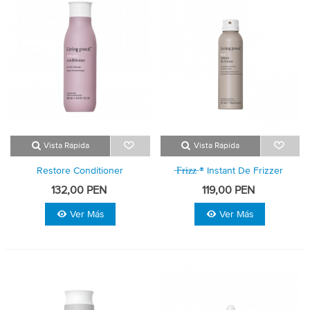
Vista Rápida
Vista Rápida
Restore Conditioner
̶f̶r̶i̶z̶z̶ ® Instant De Frizzer
132,00 PEN
119,00 PEN
Ver Más
Ver Más