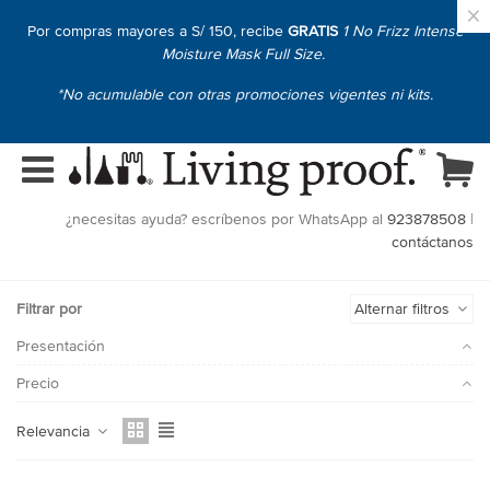
×
Por compras mayores a S/ 150, recibe
GRATIS
1 No Frizz Intense
Moisture Mask Full Size.
*No acumulable con otras promociones vigentes ni kits.
¿necesitas ayuda? escríbenos por WhatsApp al
923878508
|
contáctanos
Filtrar por
Alternar filtros
Presentación
Precio
Relevancia