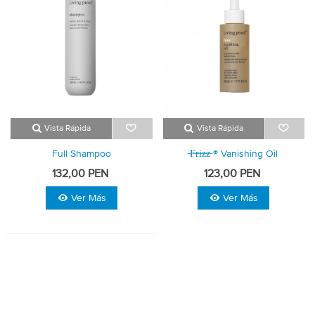
Vista Rápida
Vista Rápida
Full Shampoo
̶f̶r̶i̶z̶z̶ ® Vanishing Oil
132,00 PEN
123,00 PEN
Ver Más
Ver Más