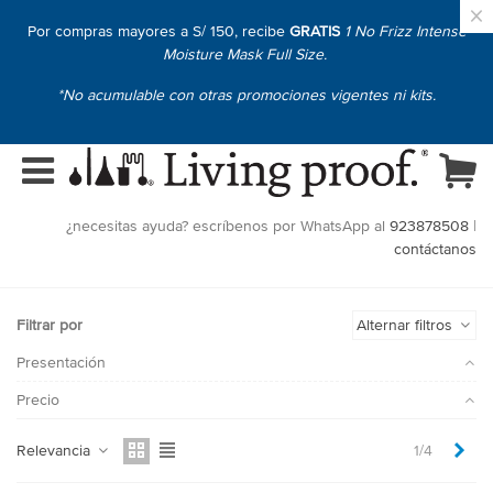
×
Por compras mayores a S/ 150, recibe
GRATIS
1 No Frizz Intense
Moisture Mask Full Size.
*No acumulable con otras promociones vigentes ni kits.
¿necesitas ayuda? escríbenos por WhatsApp al
923878508
|
contáctanos
Filtrar por
Alternar filtros
Presentación
Precio
Sig
Relevancia
1/4