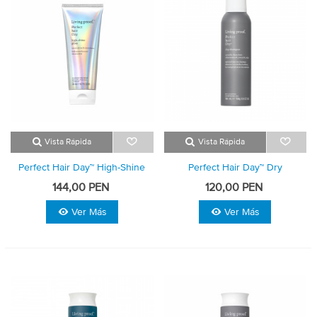
Vista Rápida
Vista Rápida
Perfect Hair Day™ High-Shine
Perfect Hair Day™ Dry
Gloss
Shampoo
144,00 PEN
120,00 PEN
Ver Más
Ver Más