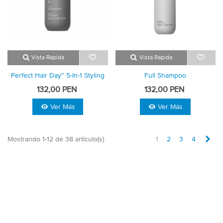
Vista Rápida
Vista Rápida
Perfect Hair Day™ 5-In-1 Styling
Full Shampoo
Treatment
132,00 PEN
132,00 PEN
Ver Más
Ver Más
Sig
Mostrando 1-12 de 38 artículo(s)
1
2
3
4