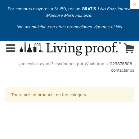
×
Por compras mayores a S/ 150, recibe
GRATIS
1 No Frizz Intense
Moisture Mask Full Size.
*No acumulable con otras promociones vigentes ni kits.
¿necesitas ayuda? escríbenos por WhatsApp al
923878508
|
contáctanos
There are no products on the category.