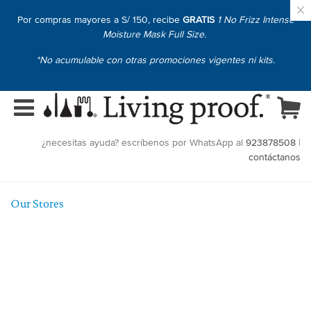
×
Por compras mayores a S/ 150, recibe
GRATIS
1 No Frizz Intense
Moisture Mask Full Size.
*No acumulable con otras promociones vigentes ni kits.
¿necesitas ayuda? escríbenos por WhatsApp al
923878508
|
contáctanos
Our Stores